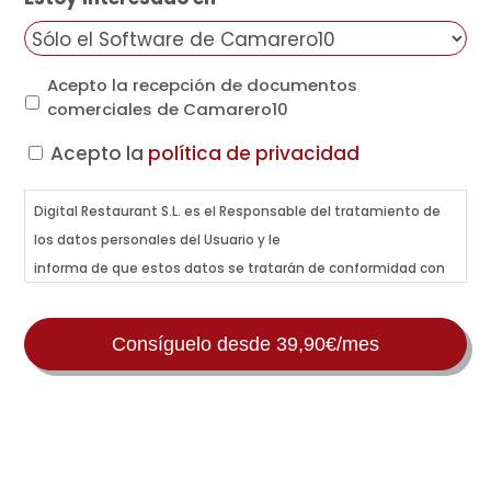
o
l
i
*
*
d
o
A
Acepto la recepción de documentos
s
c
comerciales de Camarero10
*
e
Acepto la
política de privacidad
p
t
o
Digital Restaurant S.L. es el Responsable del tratamiento de
los datos personales del Usuario y le
informa de que estos datos se tratarán de conformidad con
lo dispuesto en el Reglamento (UE)
2016/679, de 27 de abril (GDPR), y la Ley Orgánica 3/2018, de 5
de diciembre (LOPDGDD), por lo que
se le facilita la siguiente información del tratamiento:
Fines y legitimación del tratamiento: mantener una relación
comercial (por interés legítimo del
responsable, art. 6.1.f GDPR) y envío de comunicaciones de