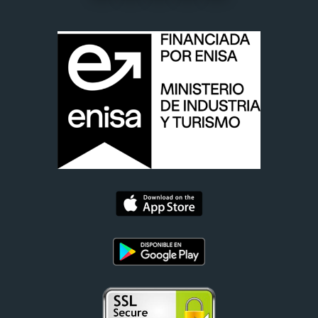
control (www.aepd.es) si considera que el
tratamiento no se ajusta a la normativa vigente.
Datos de contacto para ejercer sus derechos:
Digital Restaurant S.L.. C/ Hortaleza, 8, 3 dcha, 8 3 Derecha -
28004 Madrid (Madrid). E-mail:
administracion@camarero10.com
Para continuar debe aceptar que ha leído y está conforme
con la cláusula anterior.