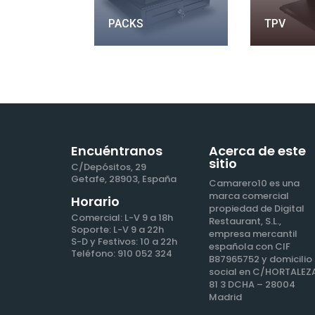
PACKS
TPV
Encuéntranos
Acerca de este
sitio
C/Depósitos, 29
Getafe, 28903, España
Camarero10 es una
marca comercial
Horario
propiedad de Digital
Comercial: L-V 9 a 18h
Restaurant, S.L.,
Soporte: L-V 9 a 22h
empresa mercantil
S-D y Festivos: 10 a 22h
española con CIF
Teléfono: 910 052 324
B87965752 y domicilio
social en C/HORTALEZA
81 3 DCHA – 28004
Madrid