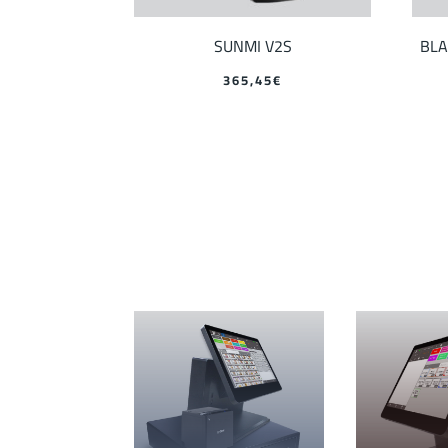
SUNMI V2S
BLA
365,45
€