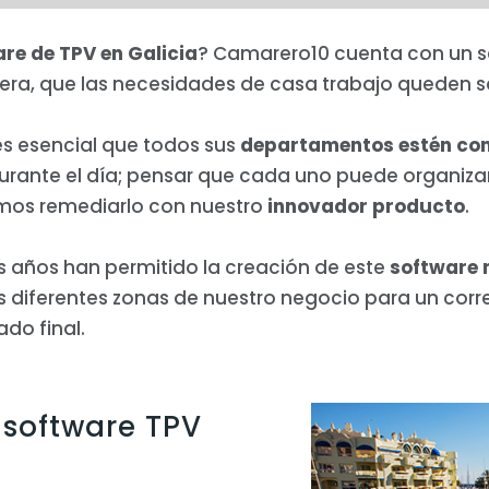
re de TPV en Galicia
? Camarero10 cuenta con un s
era, que las necesidades de casa trabajo queden s
es esencial que todos sus
departamentos estén co
 durante el día; pensar que cada uno puede organiza
amos remediarlo con nuestro
innovador producto
.
s años han permitido la creación de este
software m
s diferentes zonas de nuestro negocio para un cor
ado final.
 software TPV