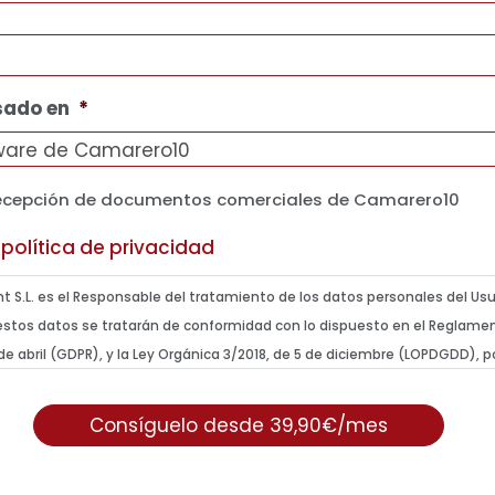
sado en
*
recepción de documentos comerciales de Camarero10
a
política de privacidad
nt S.L. es el Responsable del tratamiento de los datos personales del Usua
estos datos se tratarán de conformidad con lo dispuesto en el Reglame
de abril (GDPR), y la Ley Orgánica 3/2018, de 5 de diciembre (LOPDGDD), p
 siguiente información del tratamiento:
ción del tratamiento: mantener una relación comercial (por interés legít
. 6.1.f GDPR) y envío de comunicaciones de productos o servicios (con el
el interesado, art. 6.1.a GDPR).