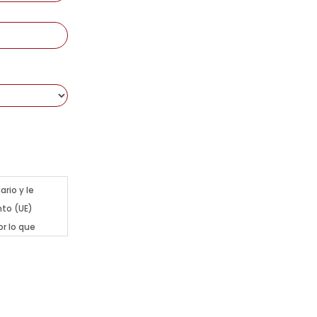
rio y le
nto (UE)
or lo que
imo del