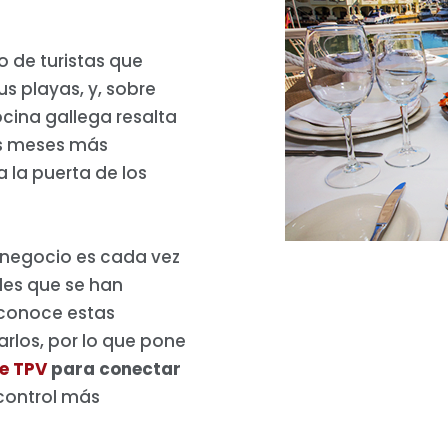
 de turistas que
us playas, y, sobre
cina gallega resalta
los meses más
 la puerta de los
el negocio es cada vez
les que se han
conoce estas
arlos, por lo que pone
de TPV
para conectar
 control más