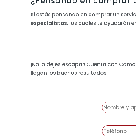
¿Pensando en comprar u
Si estás pensando en comprar un servic
especialistas
, los cuales te ayudarán e
¡No lo dejes escapar! Cuenta con Camar
llegan los buenos resultados.
N
o
m
b
T
r
e
e