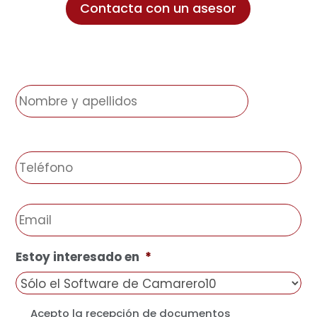
Contacta con un asesor
N
o
m
b
r
T
e
e
y
l
a
é
E
p
f
m
e
o
a
l
n
i
l
Estoy interesado en
*
o
l
i
*
*
d
o
A
Acepto la recepción de documentos