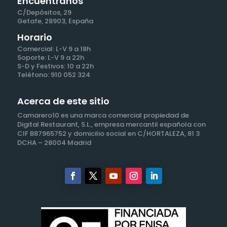
Encuéntranos
C/Depósitos, 29
mantener el fin del tratamiento o existan prescripciones
Getafe, 28903, España
legales que dictaminen su custodia y cuando
Horario
ya no sea necesario para ello, se suprimirán con medidas de
Comercial: L-V 9 a 18h
seguridad adecuadas para garantizar la
Soporte: L-V 9 a 22h
S-D y Festivos: 10 a 22h
anonimización de los datos o la destrucción total de los
Teléfono: 910 052 324
mismos.
Comunicación de los datos: no se comunicarán los datos a
Acerca de este sitio
terceros, salvo obligación legal.
Camarero10 es una marca comercial propiedad de
Derechos que asisten al Usuario:
Digital Restaurant, S.L., empresa mercantil española con
- Derecho a retirar el consentimiento en cualquier momento.
CIF B87965752 y domicilio social en C/HORTALEZA, 81 3
DCHA – 28004 Madrid
- Derecho de acceso, rectificación, portabilidad y supresión
de sus datos, y de limitación u oposición a
su tratamiento.
- Derecho a presentar una reclamación ante la Autoridad de
control (www.aepd.es) si considera que el
tratamiento no se ajusta a la normativa vigente.
Datos de contacto para ejercer sus derechos: