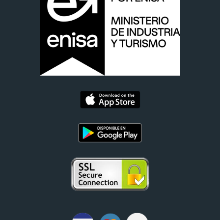
Digital Restaurant S.L.. C/ Hortaleza, 8, 3 dcha, 8 3 Derecha -
28004 Madrid (Madrid). E-mail:
administracion@camarero10.com
Para continuar debe aceptar que ha leído y está conforme
con la cláusula anterior.