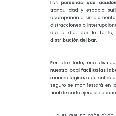
Las
personas que acuden
tranquilidad y espacio suf
acompañan o simplemente di
distracciones o interrupcione
día a día, por lo tanto,
distribución del bar
.
Por otro lado, una distrib
nuestro local
facilita las la
manera lógica, repercutirá 
seguro se manifestará en l
final de cada ejercicio econ
→
Y es que no cabe duda q