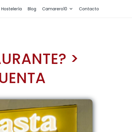
 Hostelería
Blog
Camarero10
Contacto
AURANTE? >
CUENTA