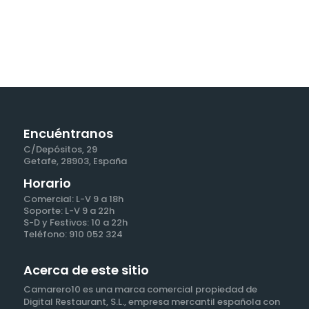
Encuéntranos
C/Depósitos, 29
Getafe, 28903, España
Horario
Comercial: L-V 9 a 18h
Soporte: L-V 9 a 22h
S-D y Festivos: 10 a 22h
Teléfono: 910 052 324
Acerca de este sitio
Camarero10 es una marca comercial propiedad de
Digital Restaurant, S.L., empresa mercantil española con