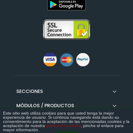
SECCIONES
MÓDULOS / PRODUCTOS
Este sitio web utiliza cookies para que usted tenga la mejor
experiencia de usuario. Si continúa navegando está dando su
GUIAS
consentimiento para la aceptación de las mencionadas cookies y la
>>
aceptación de nuestra
política de cookies
, pinche el enlace para
DESCÁRGATE LA GUÍA DEFINITIVA DEL
mayor información.