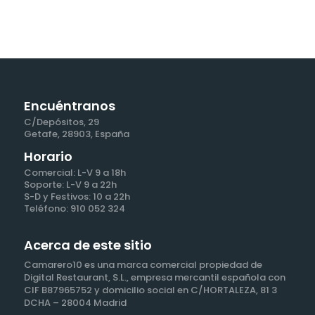
Encuéntranos
C/Depósitos, 29
Getafe, 28903, España
Horario
Comercial: L-V 9 a 18h
Soporte: L-V 9 a 22h
S-D y Festivos: 10 a 22h
Teléfono: 910 052 324
Acerca de este sitio
Camarero10 es una marca comercial propiedad de
Digital Restaurant, S.L., empresa mercantil española con
CIF B87965752 y domicilio social en C/HORTALEZA, 81 3
DCHA – 28004 Madrid