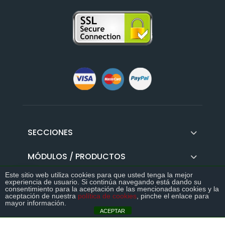
SECCIONES
MÓDULOS / PRODUCTOS
Este sitio web utiliza cookies para que usted tenga la mejor
GUIAS
experiencia de usuario. Si continúa navegando está dando su
consentimiento para la aceptación de las mencionadas cookies y la
>>
aceptación de nuestra
política de cookies
, pinche el enlace para
DESCÁRGATE LA GUÍA DEFINITIVA DEL
mayor información.
LOCALIDADES
DELIVERY
ACEPTAR
Si quieres potenciar tu negocio de