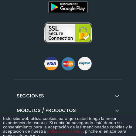
SECCIONES
MÓDULOS / PRODUCTOS
Este sitio web utiliza cookies para que usted tenga la mejor
experiencia de usuario. Si continúa navegando está dando su
GUIAS
>>
consentimiento para la aceptación de las mencionadas cookies y la
aceptación de nuestra
política de cookies
, pinche el enlace para
DESCÁRGATE LA GUÍA DEFINITIVA DEL
mayor información.