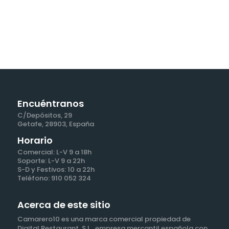
Encuéntranos
C/Depósitos, 29
Getafe, 28903, España
Horario
Comercial: L-V 9 a 18h
Soporte: L-V 9 a 22h
S-D y Festivos: 10 a 22h
Teléfono: 910 052 324
Acerca de este sitio
Camarero10 es una marca comercial propiedad de
Digital Restaurant, S.L., empresa mercantil española con