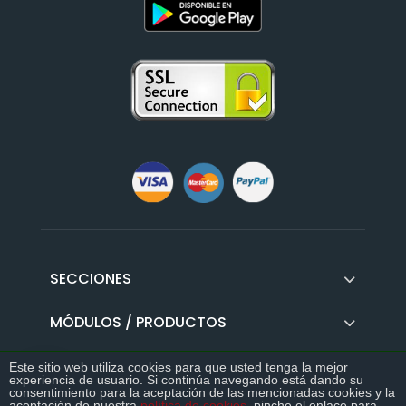
SECCIONES
MÓDULOS / PRODUCTOS
GUIAS
Este sitio web utiliza cookies para que usted tenga la mejor
experiencia de usuario. Si continúa navegando está dando su
consentimiento para la aceptación de las mencionadas cookies y la
>>
aceptación de nuestra
política de cookies
, pinche el enlace para