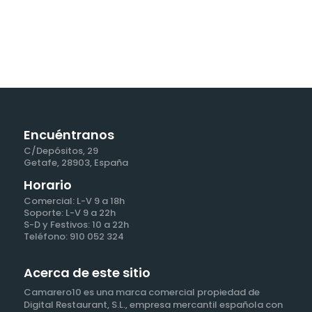
Encuéntranos
C/Depósitos, 29
Getafe, 28903, España
Horario
Comercial: L-V 9 a 18h
Soporte: L-V 9 a 22h
S-D y Festivos: 10 a 22h
Teléfono: 910 052 324
Acerca de este sitio
Camarero10 es una marca comercial propiedad de
Digital Restaurant, S.L., empresa mercantil española con