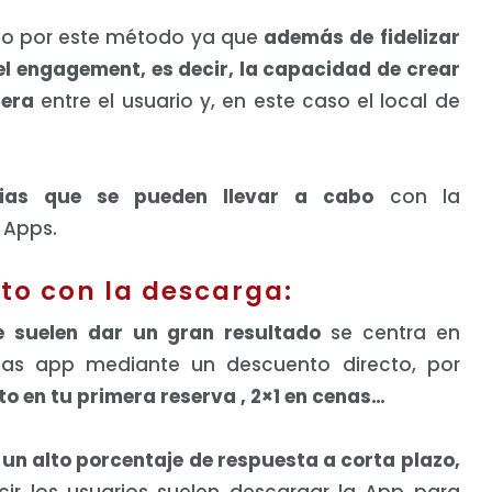
o por este método ya que
además de fidelizar
l engagement, es decir, la capacidad de crear
dera
entre el usuario y, en este caso el local de
ias que se pueden llevar a cabo
con la
 Apps.
to con la descarga:
e suelen dar un gran resultado
se centra en
 las app mediante un descuento directo, por
o en tu primera reserva , 2×1 en cenas…
 un alto porcentaje de respuesta a corta plazo,
cir los usuarios suelen descargar la App para