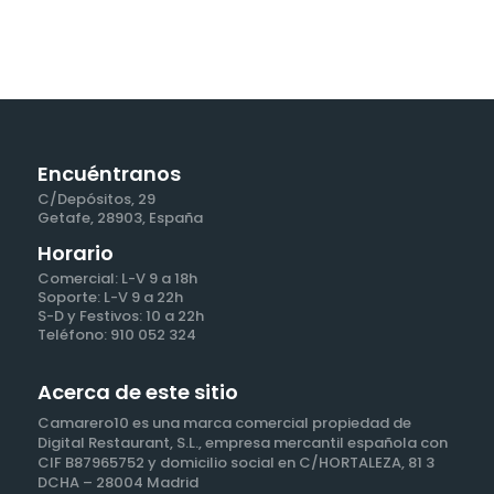
Encuéntranos
C/Depósitos, 29
Getafe, 28903, España
Horario
Comercial: L-V 9 a 18h
Soporte: L-V 9 a 22h
S-D y Festivos: 10 a 22h
Teléfono: 910 052 324
Acerca de este sitio
Camarero10 es una marca comercial propiedad de
Digital Restaurant, S.L., empresa mercantil española con
CIF B87965752 y domicilio social en C/HORTALEZA, 81 3
DCHA – 28004 Madrid